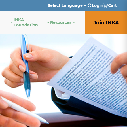
Select Language
Login
Cart
INKA
English
Join INKA
Resources
Foundation
French
German
Italian
Japanese
Portuguese
Spanish