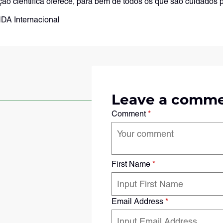
ão científica oferece, para bem de todos os que são cuidados p
DA Internacional
Leave a comm
Comment
*
First Name
*
Email Address
*