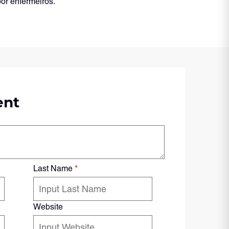
or enfermeiros.
ent
Last Name
*
Website