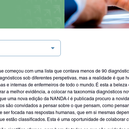
 começou com uma lista que contava menos de 90 diagnósticos.
gnósticos sob diferentes perspetivas, mas a realidade é que h
nas e internas de enfermeiros de todo o mundo. É esta a belez
rar a melhor evidência, a colocar na taxonomia diagnósticos n
e que uma nova edição da NANDA-I é publicada procuro a novid
ros são convidados a pensar sobre o que pensam, como pensam
eve ser focada nas respostas humanas, que em si mesmas depen
e estão classificados. Esta é uma oportunidade de colaborar