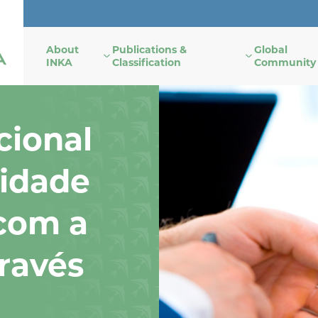
About
Publications &
Global
INKA
Classification
Community
cional
nidade
 com a
ravés