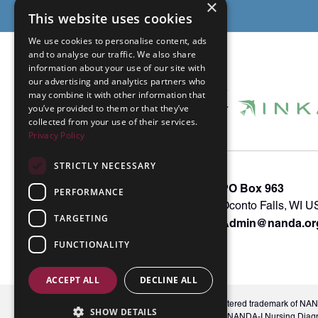
×
This website uses cookies
We use cookies to personalise content, ads
and to analyse our traffic. We also share
information about your use of our site with
our advertising and analytics partners who
may combine it with other information that
you’ve provided to them or that they’ve
collected from your use of their services.
Privacy Policy
STRICTLY NECESSARY
About INKA
PO Box 963
PERFORMANCE
Memberships
Oconto Falls, WI 
TARGETING
Admin@nanda.or
NANDA Book
Contact Us
FUNCTIONALITY
ACCEPT ALL
DECLINE ALL
© 2026 NANDA International, Inc. NANDA® is a registered trademark of NANDA 
SHOW DETAILS
Unauthorized use, reproduction, or distribution of the NANDA-I Nursing Diag