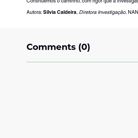
Continuemos o caminho, com rigor que a investigaç
Silvia Caldeira
Autora:
,
Diretora Investigação
, NAN
Comments (0)