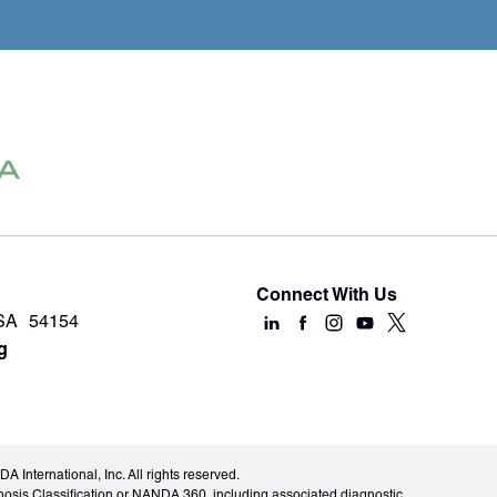
Connect With Us
USA 54154
g
International, Inc. All rights reserved.
nosis Classification or NANDA 360, including associated diagnostic